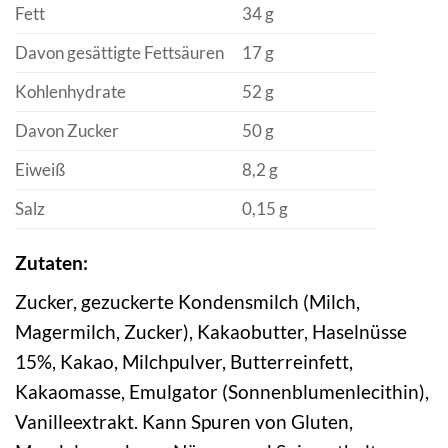
Fett
34 g
Davon gesättigte Fettsäuren
17 g
Kohlenhydrate
52 g
Davon Zucker
50 g
Eiweiß
8,2 g
Salz
0,15 g
Zutaten:
Zucker, gezuckerte Kondensmilch (Milch,
Magermilch, Zucker), Kakaobutter, Haselnüsse
15%, Kakao, Milchpulver, Butterreinfett,
Kakaomasse, Emulgator (Sonnenblumenlecithin),
Vanilleextrakt. Kann Spuren von Gluten,