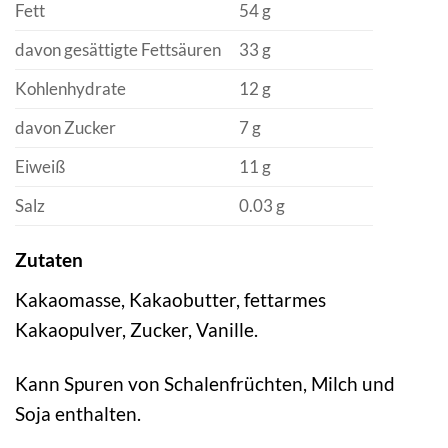
Fett
54 g
davon gesättigte Fettsäuren
33 g
Kohlenhydrate
12 g
davon Zucker
7 g
Eiweiß
11 g
Salz
0.03 g
Zutaten
Kakaomasse, Kakaobutter, fettarmes
Kakaopulver, Zucker, Vanille.
Kann Spuren von Schalenfrüchten, Milch und
Soja enthalten.