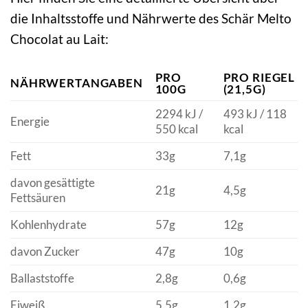
die Inhaltsstoffe und Nährwerte des Schär Melto
Chocolat au Lait:
PRO
PRO RIEGEL
NÄHRWERTANGABEN
100G
(21,5G)
2294 kJ /
493 kJ / 118
Energie
550 kcal
kcal
Fett
33g
7,1g
davon gesättigte
21g
4,5g
Fettsäuren
Kohlenhydrate
57g
12g
davon Zucker
47g
10g
Ballaststoffe
2,8g
0,6g
Eiweiß
5,5g
1,2g