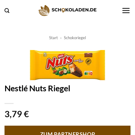
Zum
Inhalt
springen
Start
»
Schokoriegel
Nestlé Nuts Riegel
3,79
€
ZUM PARTNERSHOP