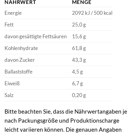
NÄHRWERT
MENGE
Energie
2092 kJ / 500 kcal
Fett
25,0 g
davon gesättigte Fettsäuren
15,6 g
Kohlenhydrate
61,8 g
davon Zucker
43,3 g
Ballaststoffe
4,5 g
Eiweiß
6,7 g
Salz
0,20 g
Bitte beachten Sie, dass die Nährwertangaben je
nach Packungsgröße und Produktionscharge
leicht variieren können. Die genauen Angaben