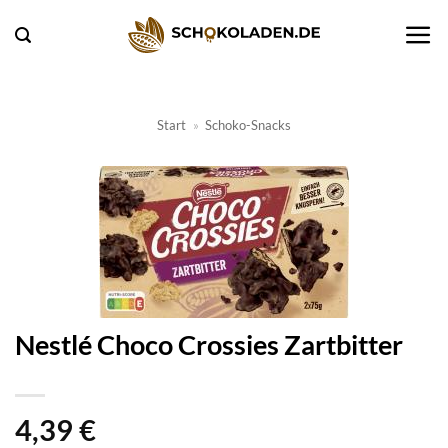
Zum
Inhalt
springen
Start
»
Schoko-Snacks
Nestlé Choco Crossies Zartbitter
4,39
€