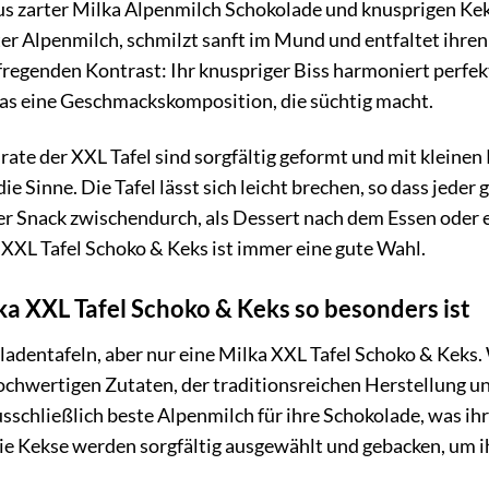
s zarter Milka Alpenmilch Schokolade und knusprigen Keks
ter Alpenmilch, schmilzt sanft im Mund und entfaltet ihre
fregenden Kontrast: Ihr knuspriger Biss harmoniert perfek
s eine Geschmackskomposition, die süchtig macht.
ate der XXL Tafel sind sorgfältig geformt und mit kleinen
 die Sinne. Die Tafel lässt sich leicht brechen, so dass jede
r Snack zwischendurch, als Dessert nach dem Essen oder ei
 XXL Tafel Schoko & Keks ist immer eine gute Wahl.
a XXL Tafel Schoko & Keks so besonders ist
oladentafeln, aber nur eine Milka XXL Tafel Schoko & Keks. 
chwertigen Zutaten, der traditionsreichen Herstellung u
schließlich beste Alpenmilch für ihre Schokolade, was ihr
Die Kekse werden sorgfältig ausgewählt und gebacken, um 