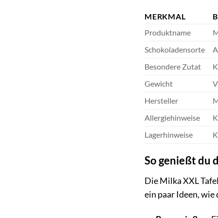
MERKMAL
B
Produktname
M
Schokoladensorte
A
Besondere Zutat
K
Gewicht
V
Hersteller
M
Allergiehinweise
K
Lagerhinweise
K
So genießt du 
Die Milka XXL Tafel
ein paar Ideen, wie