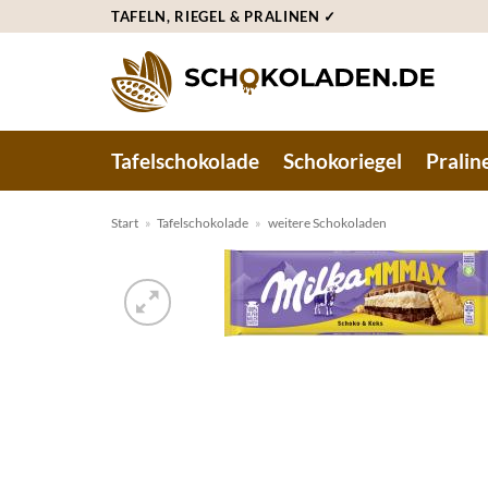
Zum
TAFELN, RIEGEL & PRALINEN ✓
Inhalt
springen
Tafelschokolade
Schokoriegel
Pralin
Start
»
Tafelschokolade
»
weitere Schokoladen