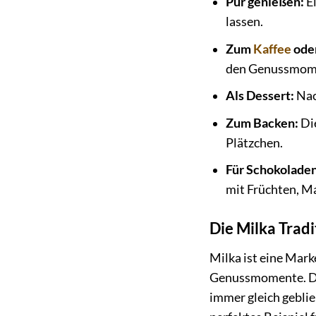
Pur genießen:
Ei
lassen.
Zum
Kaffee
oder
den Genussmome
Als Dessert:
Nac
Zum Backen:
Die
Plätzchen.
Für Schokolade
mit Früchten, M
Die Milka Tradi
Milka ist eine Mark
Genussmomente. Die
immer gleich geblie